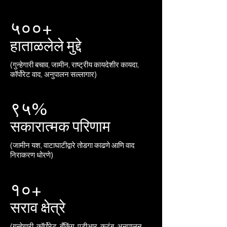
५००+
हाताळलेले मुद्दे
(गुन्हेगारी बचाव, जामीन, राष्ट्रीय कायदेशीर कायदा,
कॉर्पोरेट वाद, अनुपालन सल्लागार)
९५%
सकारात्मक परिणाम
(जामीन यश, वाटाघाटीद्वारे तोडगा काढणे आणि वाद
निराकरण धोरणे)
१०+
सराव क्षेत्रे
(गुन्हेगारी, कॉर्पोरेट, बँकिंग, एडीआर, कुटुंब, अनुपालन