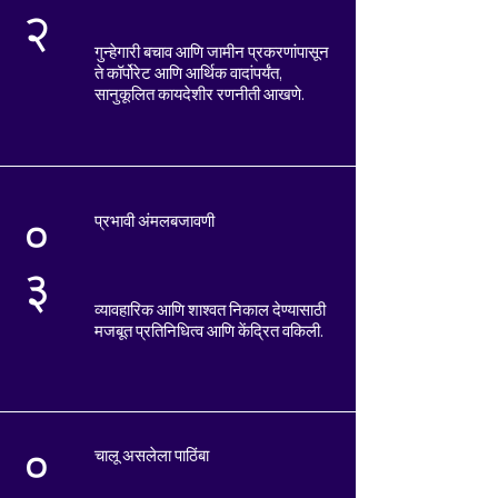
२
गुन्हेगारी बचाव आणि जामीन प्रकरणांपासून
ते कॉर्पोरेट आणि आर्थिक वादांपर्यंत,
सानुकूलित कायदेशीर रणनीती आखणे.
प्रभावी अंमलबजावणी
०
३
व्यावहारिक आणि शाश्वत निकाल देण्यासाठी
मजबूत प्रतिनिधित्व आणि केंद्रित वकिली.
०
चालू असलेला पाठिंबा